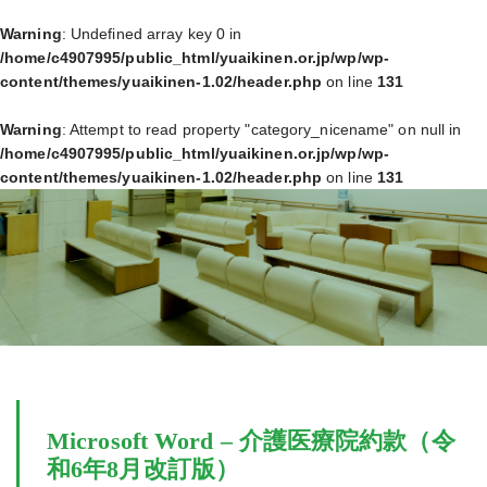
Warning
: Undefined array key 0 in
/home/c4907995/public_html/yuaikinen.or.jp/wp/wp-
content/themes/yuaikinen-1.02/header.php
on line
131
Warning
: Attempt to read property "category_nicename" on null in
/home/c4907995/public_html/yuaikinen.or.jp/wp/wp-
content/themes/yuaikinen-1.02/header.php
on line
131
Microsoft Word – 介護医療院約款（令
和6年8月改訂版）