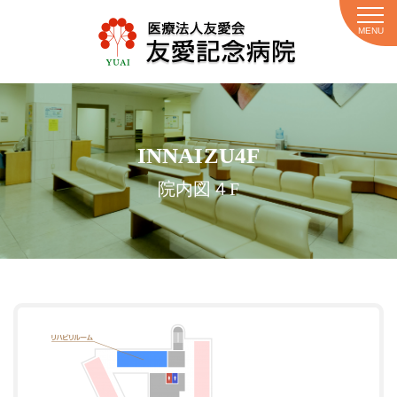
MENU
INNAIZU4F
院内図４F