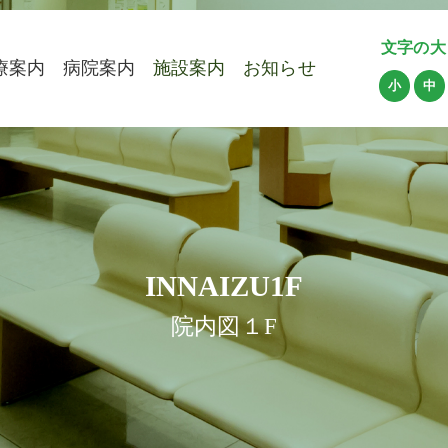
文字の大
療案内
病院案内
施設案内
お知らせ
小
中
INNAIZU1F
院内図１F